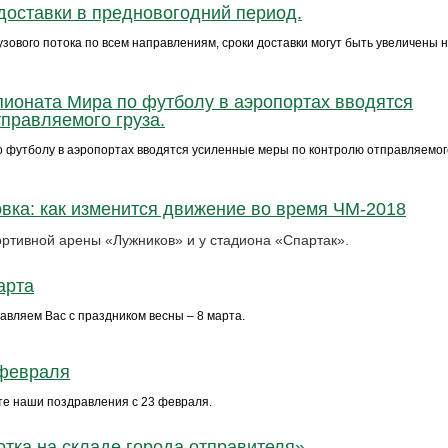
оставки в предновогодний период.
рузового потока по всем направлениям, сроки доставки могут быть увеличены н
пионата Мира по футболу в аэропортах вводятся
правляемого груза.
о футболу в аэропортах вводятся усиленные меры по контролю отправляемог
овка: как изменится движение во время ЧМ-2018
ртивной арены «Лужников» и у стадиона «Спартак».
арта
вляем Вас с праздником весны – 8 марта.
 февраля
е наши поздравления с 23 февраля.
тка на складе города отправителя»