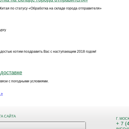
итая по статусу «Обработка на складе города отправителя»
ургу
достью хотим поздравить Вас с наступающим 2018 годом!
 доставке
связи с погодными условиями.
 »
ТА САЙТА
Г. МОС
+ 7 (