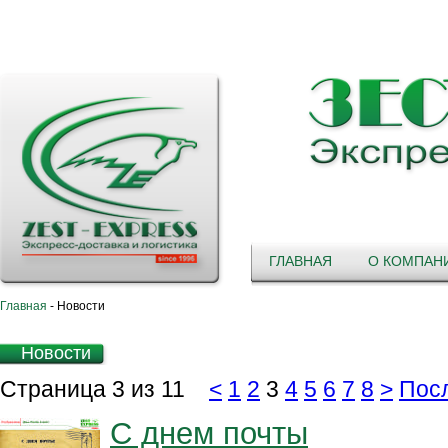
ГЛАВНАЯ
О КОМПАН
Главная
-
Новости
Новости
Страница 3 из 11
<
1
2
3
4
5
6
7
8
>
Пос
С днем почты